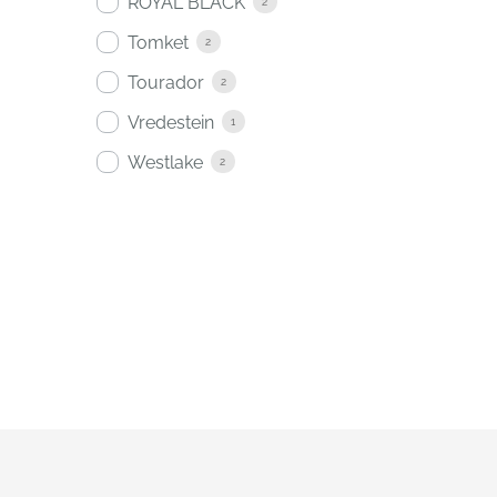
ROYAL BLACK
2
Tomket
2
Tourador
2
Vredestein
1
Westlake
2