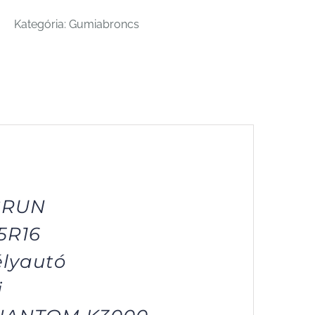
K3000
Kategória:
Gumiabroncs
205/55
R16
94W
XL
mennyiség
NGRUN
5R16
élyautó
i