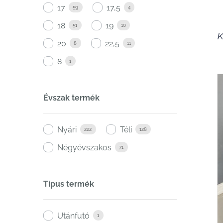
17
17,5
59
4
18
19
51
10
K
20
22,5
8
11
8
1
Évszak termék
Nyári
Téli
222
128
Négyévszakos
71
Típus termék
Utánfutó
1