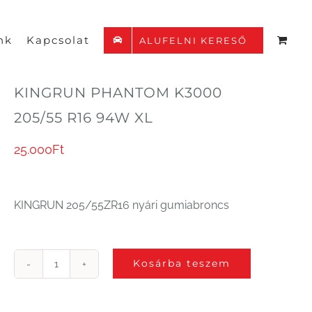
nk
Kapcsolat
ALUFELNI KERESŐ
KINGRUN PHANTOM K3000
205/55 R16 94W XL
25.000
Ft
KINGRUN 205/55ZR16 nyári gumiabroncs
Kosárba teszem
KINGRUN
PHANTOM