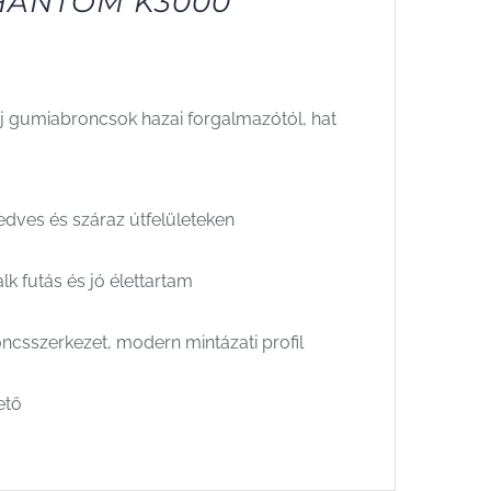
PHANTOM K3000
L
új gumiabroncsok hazai forgalmazótól, hat
edves és száraz útfelületeken
k futás és jó élettartam
oncsszerkezet, modern mintázati profil
ető