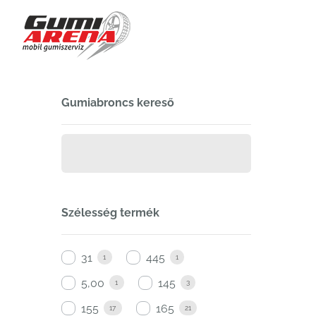
Kihagyás
Gumiabroncs kereső
Szélesség termék
31
445
1
1
5,00
145
1
3
155
165
17
21