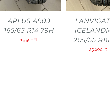
APLUS A909
LANVIGA
165/65 R14 79H
ICELAND
205/55 R16
15.500
Ft
25.000
Ft