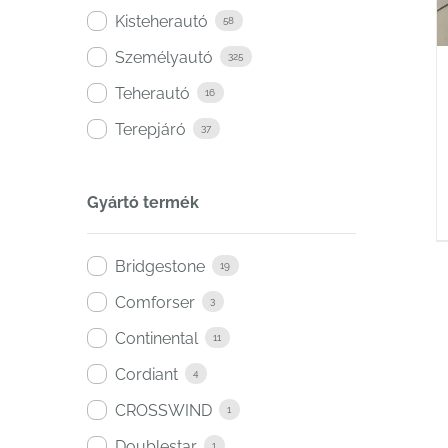
Kisteherautó
58
Személyautó
325
Teherautó
16
Terepjáró
37
Gyártó termék
Bridgestone
19
Comforser
3
Continental
11
Cordiant
4
CROSSWIND
1
Doublestar
1