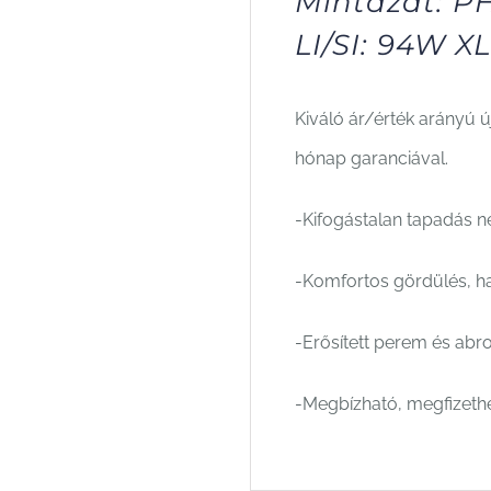
Mintázat: 
LI/SI: 94W X
Kiváló ár/érték arányú 
hónap garanciával.
-Kifogástalan tapadás n
-Komfortos gördülés, hal
-Erősített perem és abr
-Megbízható, megfizeth