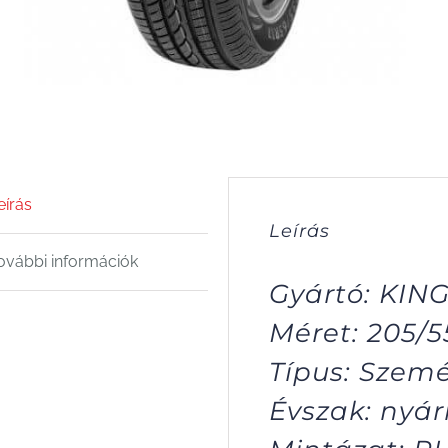
eírás
Leírás
ovábbi információk
Gyártó: KI
Méret: 205/5
Típus: Szem
Évszak: nyár