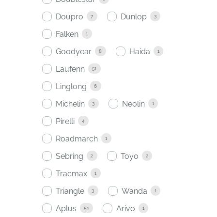
Doupro
Dunlop
7
3
Falken
1
Goodyear
Haida
8
1
Laufenn
51
Linglong
6
Michelin
Neolin
3
1
Pirelli
4
Roadmarch
1
Sebring
Toyo
2
2
Tracmax
1
Triangle
Wanda
3
1
Aplus
Arivo
54
1