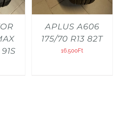
TOR
APLUS A606
MAX
175/70 R13 82T
 91S
16.500
Ft