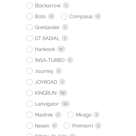
Blackarrow
1
Boto
Compasal
6
2
Grenlander
1
GT RADIAL
1
Hankook
37
INSA-TURBO
1
Journey
1
JOYROAD
1
KINGRUN
69
Lanvigator
111
Maxtrek
Mirage
1
1
Nexen
Premiorri
1
5