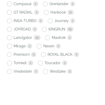
Compasal
Grenlander
2
1
GT RADIAL
Hankook
1
37
INSA-TURBO
Journey
1
1
JOYROAD
KINGRUN
1
69
Lanvigator
Maxtrek
111
1
Mirage
Nexen
1
1
Premiorri
ROYAL BLACK
5
2
Tomket
Tourador
2
2
Vredestein
Westlake
1
2