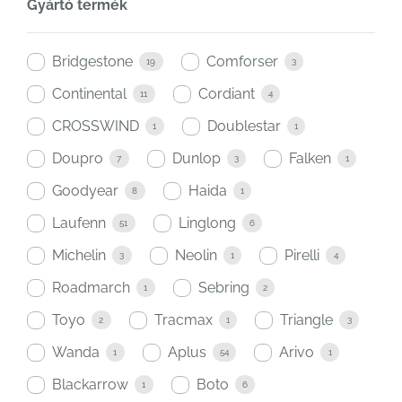
Gyártó termék
Bridgestone
Comforser
19
3
Continental
Cordiant
11
4
CROSSWIND
Doublestar
1
1
Doupro
Dunlop
Falken
7
3
1
Goodyear
Haida
8
1
Laufenn
Linglong
51
6
Michelin
Neolin
Pirelli
3
1
4
Roadmarch
Sebring
1
2
Toyo
Tracmax
Triangle
2
1
3
Wanda
Aplus
Arivo
1
54
1
Blackarrow
Boto
1
6