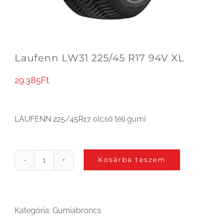
Laufenn LW31 225/45 R17 94V XL
29.385
Ft
LAUFENN 225/45R17 olcsó téli gumi
Kosárba teszem
Laufenn
LW31
225/45
Kategória:
Gumiabroncs