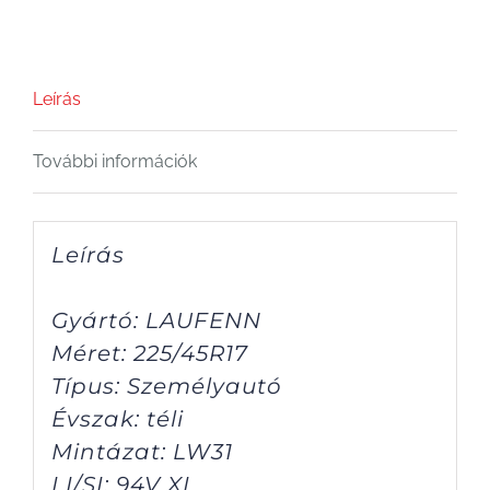
R17
94V
XL
Leírás
mennyiség
További információk
Leírás
Gyártó: LAUFENN
Méret: 225/45R17
Típus: Személyautó
Évszak: téli
Mintázat: LW31
LI/SI: 94V XL