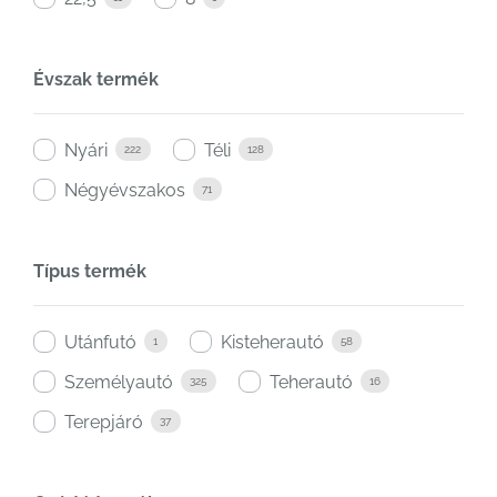
Évszak termék
Nyári
Téli
222
128
Négyévszakos
71
Típus termék
Utánfutó
Kisteherautó
1
58
Személyautó
Teherautó
325
16
Terepjáró
37