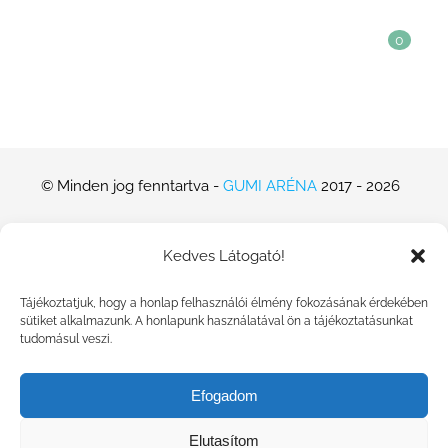
0
© Minden jog fenntartva -
GUMI ARÉNA
2017 -
2026
Az adott árak csak és kizárólag webshopban leadott
Kedves Látogató!
megrendelésekre vonatkoznak
Tájékoztatjuk, hogy a honlap felhasználói élmény fokozásának érdekében
sütiket alkalmazunk. A honlapunk használatával ön a tájékoztatásunkat
tudomásul veszi.
Efogadom
Árukereső.hu
Elutasítom